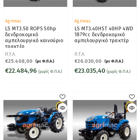
Προμηθευτής:
Προμηθευτής:
Agrimac
Agrimac
LS MT3.50 ROPS 50hp
LS MT3.40HST 40HP 4WD
δενδροκομικό
1879cc δενδροκομικό
αμπελουργικό καινούριο
αμπελουργικό τρακτέρ
τρακτέρ
Π.Τ.Λ.
Π.Τ.Λ.
€25.408,00
€26.030,00
(με Φ.Π.Α.)
(με Φ.Π.Α.)
€22.484,96
€23.035,40
(χωρίς Φ.Π.Α.)
(χωρίς Φ.Π.Α.)