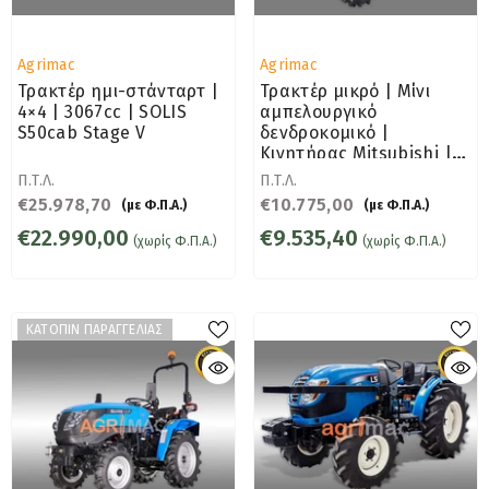
Προμηθευτής:
Προμηθευτής:
Agrimac
Agrimac
Τρακτέρ ημι-στάνταρτ |
Τρακτέρ μικρό | Μίνι
4×4 | 3067cc | SOLIS
αμπελουργικό
S50cab Stage V
δενδροκομικό |
Κινητήρας Mitsubishi |
SOLIS S26
Π.Τ.Λ.
Π.Τ.Λ.
€25.978,70
€10.775,00
(με Φ.Π.Α.)
(με Φ.Π.Α.)
€22.990,00
€9.535,40
(χωρίς Φ.Π.Α.)
(χωρίς Φ.Π.Α.)
ΚΑΤΟΠΙΝ ΠΑΡΑΓΓΕΛΙΑΣ