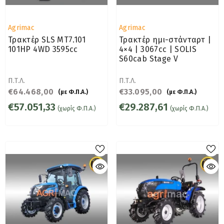
Προμηθευτής:
Προμηθευτής:
Agrimac
Agrimac
Τρακτέρ SLS MT7.101
Τρακτέρ ημι-στάνταρτ |
101HP 4WD 3595cc
4×4 | 3067cc | SOLIS
S60cab Stage V
Π.Τ.Λ.
Π.Τ.Λ.
€64.468,00
€33.095,00
(με Φ.Π.Α.)
(με Φ.Π.Α.)
€57.051,33
€29.287,61
(χωρίς Φ.Π.Α.)
(χωρίς Φ.Π.Α.)