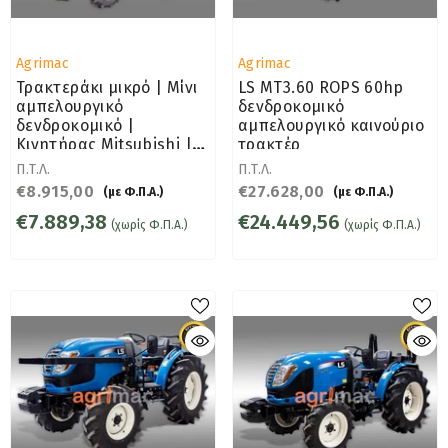
Προμηθευτής:
Προμηθευτής:
Agrimac
Agrimac
Τρακτεράκι μικρό | Μίνι
LS MT3.60 ROPS 60hp
αμπελουργικό
δενδροκομικό
δενδροκομικό |
αμπελουργικό καινούριο
Κινητήρας Mitsubishi |
τρακτέρ
SOLIS S20
Π.Τ.Λ.
Π.Τ.Λ.
€8.915,00
€27.628,00
(με Φ.Π.Α.)
(με Φ.Π.Α.)
€7.889,38
€24.449,56
(χωρίς Φ.Π.Α.)
(χωρίς Φ.Π.Α.)