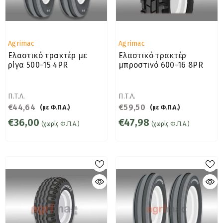
Προμηθευτής:
Προμηθευτής:
Agrimac
Agrimac
Ελαστικό τρακτέρ με
Ελαστικό τρακτέρ
ρίγα 500-15 4PR
μπροστινό 600-16 8PR
Π.Τ.Λ.
Π.Τ.Λ.
€44,64
€59,50
(με Φ.Π.Α.)
(με Φ.Π.Α.)
€36,00
€47,98
(χωρίς Φ.Π.Α.)
(χωρίς Φ.Π.Α.)