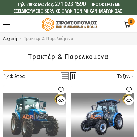
271 023 1590
Τηλ. Επικοινωνίας:
| ΠΡΟΣΦΕΡΟΥΜΕ
ΑΠΕΥΘΕΊΑΣ ΜΕΤΆΒΑΣΗ ΣΤΟ ΠΕΡΙΕΧΌΜΕΝΟ
ΕΞΕΙΔΙΚΕΥΜΕΝΟ SERVICE ΟΛΩΝ ΤΩΝ ΜΗΧΑΝΗΜΑΤΩΝ ΣΑΣ!
0
0
στ
Αρχική
Τρακτέρ & Παρελκόμενα
Τρακτέρ & Παρελκόμενα
Φίλτρα
Ταξιν.