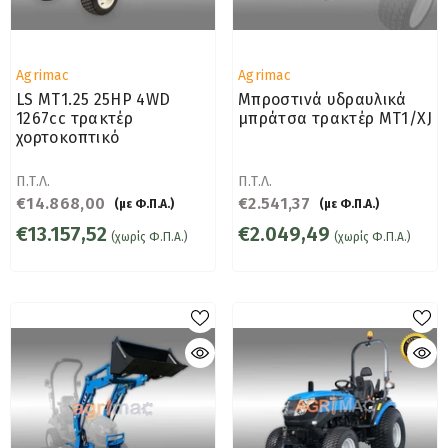
Προμηθευτής:
Προμηθευτής:
Agrimac
Agrimac
LS MT1.25 25HP 4WD
Μπροστινά υδραυλικά
1267cc τρακτέρ
μπράτσα τρακτέρ MT1/XJ
χορτοκοπτικό
Π.Τ.Λ.
Π.Τ.Λ.
€14.868,00
€2.541,37
(με Φ.Π.Α.)
(με Φ.Π.Α.)
€13.157,52
€2.049,49
(χωρίς Φ.Π.Α.)
(χωρίς Φ.Π.Α.)