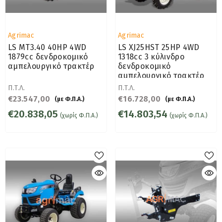
Προμηθευτής:
Προμηθευτής:
Agrimac
Agrimac
LS MT3.40 40HP 4WD
LS XJ25HST 25HP 4WD
1879cc δενδροκομικό
1318cc 3 κύλινδρο
αμπελουργικό τρακτέρ
δενδροκομικό
αμπελουργικό τρακτέρ
Π.Τ.Λ.
Π.Τ.Λ.
€23.547,00
€16.728,00
(με Φ.Π.Α.)
(με Φ.Π.Α.)
€20.838,05
€14.803,54
(χωρίς Φ.Π.Α.)
(χωρίς Φ.Π.Α.)