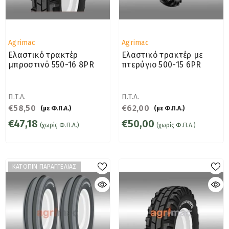
Προμηθευτής:
Προμηθευτής:
Agrimac
Agrimac
Ελαστικό τρακτέρ
Ελαστικό τρακτέρ με
μπροστινό 550-16 8PR
πτερύγιο 500-15 6PR
Π.Τ.Λ.
Π.Τ.Λ.
€58,50
€62,00
(με Φ.Π.Α.)
(με Φ.Π.Α.)
€47,18
€50,00
(χωρίς Φ.Π.Α.)
(χωρίς Φ.Π.Α.)
ΚΑΤΟΠΙΝ ΠΑΡΑΓΓΕΛΙΑΣ