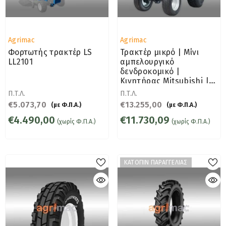
Προμηθευτής:
Προμηθευτής:
Agrimac
Agrimac
Φορτωτής τρακτέρ LS
Τρακτέρ μικρό | Μίνι
LL2101
αμπελουργικό
δενδροκομικό |
Κινητήρας Mitsubishi |
SOLIS H26HST
Π.Τ.Λ.
Π.Τ.Λ.
€5.073,70
€13.255,00
(με Φ.Π.Α.)
(με Φ.Π.Α.)
€4.490,00
€11.730,09
(χωρίς Φ.Π.Α.)
(χωρίς Φ.Π.Α.)
ΚΑΤΟΠΙΝ ΠΑΡΑΓΓΕΛΙΑΣ