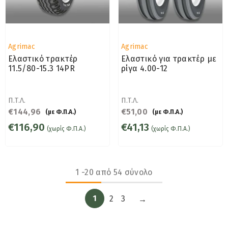
Προμηθευτής:
Προμηθευτής:
Agrimac
Agrimac
Ελαστικό τρακτέρ
Ελαστικό για τρακτέρ με
11.5/80-15.3 14PR
ρίγα 4.00-12
Π.Τ.Λ.
Π.Τ.Λ.
€144,96
€51,00
(με Φ.Π.Α.)
(με Φ.Π.Α.)
€116,90
€41,13
(χωρίς Φ.Π.Α.)
(χωρίς Φ.Π.Α.)
1
-
20
από 54 σύνολο
1
2
3
→