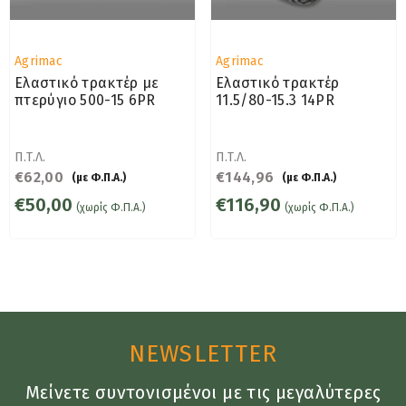
Προμηθευτής:
Προμηθευτής:
Agrimac
Agrimac
Ελαστικό τρακτέρ με
Ελαστικό τρακτέρ
πτερύγιο 500-15 6PR
11.5/80-15.3 14PR
Π.Τ.Λ.
Π.Τ.Λ.
€62,00
€144,96
(με Φ.Π.Α.)
(με Φ.Π.Α.)
€50,00
€116,90
(χωρίς Φ.Π.Α.)
(χωρίς Φ.Π.Α.)
NEWSLETTER
Μείνετε συντονισμένοι με τις μεγαλύτερες