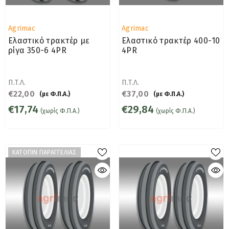
Προμηθευτής:
Προμηθευτής:
Agrimac
Agrimac
Ελαστικό τρακτέρ με
Ελαστικό τρακτέρ 400-10
ρίγα 350-6 4PR
4PR
Π.Τ.Λ.
Π.Τ.Λ.
€22,00
€37,00
(με Φ.Π.Α.)
(με Φ.Π.Α.)
€17,74
€29,84
(χωρίς Φ.Π.Α.)
(χωρίς Φ.Π.Α.)
ΚΑΤΟΠΙΝ ΠΑΡΑΓΓΕΛΙΑΣ