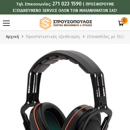
271 023 1590
Τηλ. Επικοινωνίας:
| ΠΡΟΣΦΕΡΟΥΜΕ
ΑΠΕΥΘΕΊΑΣ ΜΕΤΆΒΑΣΗ ΣΤΟ ΠΕΡΙΕΧΌΜΕΝΟ
ΕΞΕΙΔΙΚΕΥΜΕΝΟ SERVICE ΟΛΩΝ ΤΩΝ ΜΗΧΑΝΗΜΑΤΩΝ ΣΑΣ!
0
0
στ
Αρχική
Προστατευτικός εξοπλισμός
Ωτοασπίδες με Τόξο H