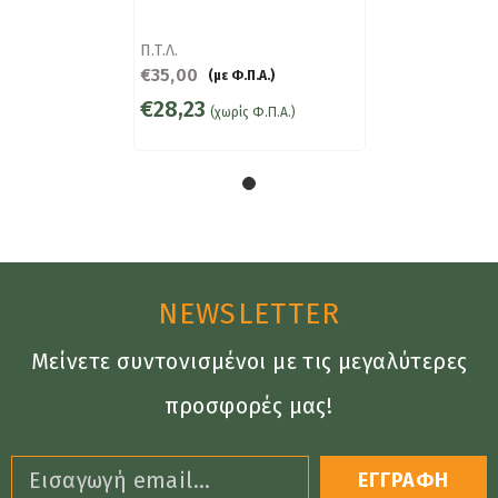
Π.Τ.Λ.
€35,00
(με Φ.Π.Α.)
€28,23
(χωρίς Φ.Π.Α.)
NEWSLETTER
Μείνετε συντονισμένοι με τις μεγαλύτερες
προσφορές μας!
ΕΓΓΡΑΦΗ